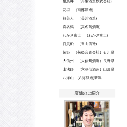
飛鳥井 （丹生酒造株式会社)
花垣 （南部酒造)
舞美人 （美川酒造)
真名鶴 （真名鶴酒造)
わかさ富士 （わかさ富士)
百貴船 （畠山酒造)
菊姫 （菊姫合資会社）石川県
大信州 （大信州酒造）長野県
山法師 （六歌仙酒造）山形県
八海山 (八海醸造)新潟
店舗のご紹介