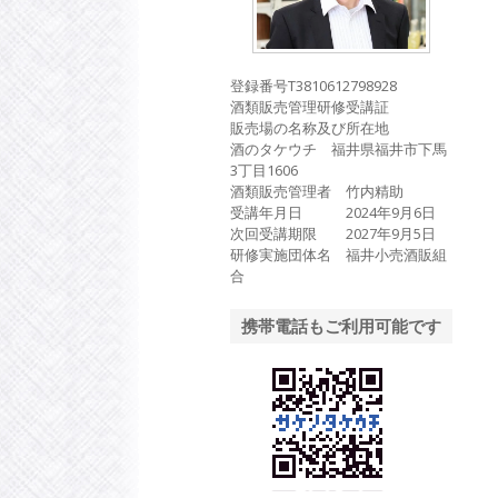
登録番号T3810612798928
酒類販売管理研修受講証
販売場の名称及び所在地
酒のタケウチ 福井県福井市下馬
3丁目1606
酒類販売管理者 竹内精助
受講年月日 2024年9月6日
次回受講期限 2027年9月5日
研修実施団体名 福井小売酒販組
合
携帯電話もご利用可能です