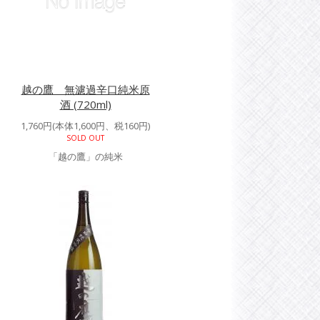
越の鷹 無濾過辛口純米原
酒 (720ml)
1,760円(本体1,600円、税160円)
SOLD OUT
「越の鷹」の純米