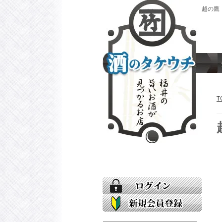
越の鷹
T