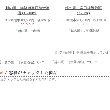
越の鷹 無濾過辛口純米原
越の鷹 辛口純米吟醸
酒 (1800ml)
(720ml)
1,870円(本体1,700円、税170円)
3,300円(本体3,000円、税300円)
SOLD OUT
SOLD OUT
「越の鷹」の純米吟醸
「越の鷹」の純米
全 [6] 商品中 [1-6] 商品を表示していま
「越の鷹 （伊藤酒造)」のQRコード
最近チェックした商品を表示しています。