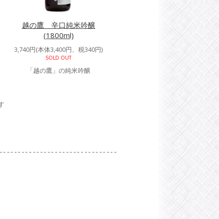
越の鷹 辛口純米吟醸
(1800ml)
3,740円(本体3,400円、税340円)
SOLD OUT
「越の鷹」の純米吟醸
す