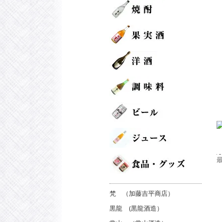
梵 （加藤吉平商店）
黒龍 (黒龍酒造）