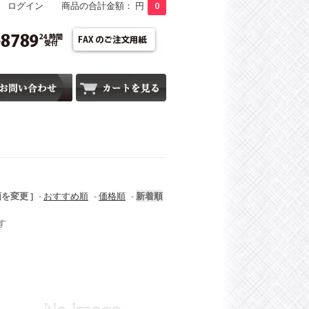
ログイン
商品の合計金額： 円
0
順を変更 ]
-
おすすめ順
-
価格順
-
新着順
す