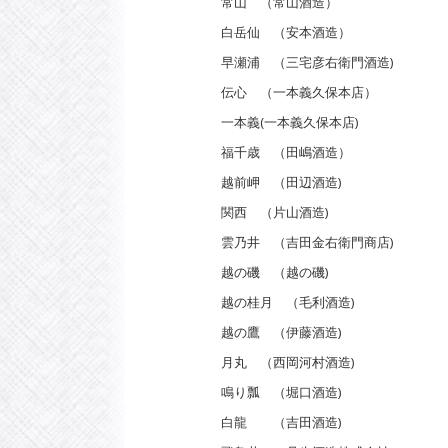
常山 （常山酒造）
白岳仙 （安本酒造）
早瀬浦 （三宅彦右衛門酒造)
伝心 （一本義久保本店）
一本義(一本義久保本店)
福千歳 （田嶋酒造）
越前岬 （田辺酒造)
関西 （片山酒造)
雲乃井 （吉田金右衛門商店)
越の磯 （越の磯)
越の桂月 （毛利酒造)
越の鷹 （伊藤酒造)
月丸 （西岡河村酒造)
鳴り瓢 （堀口酒造)
白龍 （吉田酒造)