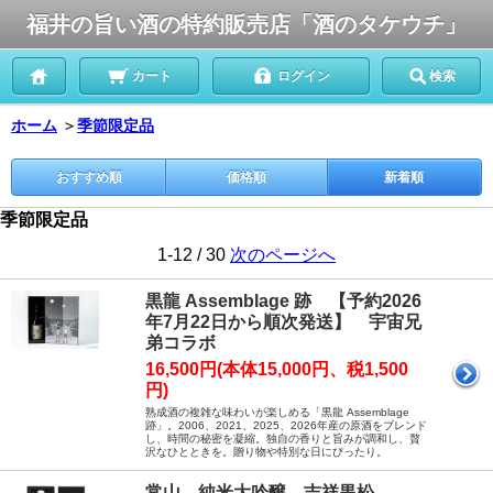
福井の旨い酒の特約販売店「酒のタケウチ」
カート
ログイン
検索
ホーム
＞
季節限定品
おすすめ順
価格順
新着順
季節限定品
1-12 / 30
次のページへ
黒龍 Assemblage 跡 【予約2026
年7月22日から順次発送】 宇宙兄
弟コラボ
16,500円(本体15,000円、税1,500
円)
熟成酒の複雑な味わいが楽しめる「黒龍 Assemblage
跡」。2006、2021、2025、2026年産の原酒をブレンド
し、時間の秘密を凝縮。独自の香りと旨みが調和し、贅
沢なひとときを。贈り物や特別な日にぴったり。
常山 純米大吟醸 吉祥黒松