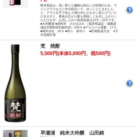
限本商品は、高い香りと繊細な味わいが特徴のため、ワ
イングラスなどに半分程注いで、ゆっくりとまわした
り、グラスを手で包んで酒の冷たさを少し和らげていた
だきますと、香味が広がり最も美味しくお召し上がりい
ただけます。お召し上がり推奨温度は10℃～20℃です。
■大吟醸酒 ■原料米 さかほまれ （福井県認証・減農薬
減化学肥料特別栽培米）100％ ■アルコール度数 17％
■精米歩合 30％ ■搾り 袋吊り ■貯蔵熟成方法 -4℃
氷温瓶貯蔵
梵 焼酎
5,500円(本体5,000円、税500円)
早瀬浦 純米大吟醸 山田錦