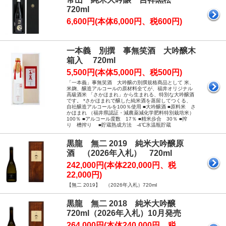
720ml
6,600円(本体6,000円、税600円)
一本義 別撰 事無笑酒 大吟醸木
箱入 720ml
5,500円(本体5,000円、税500円)
「一本義」事無笑酒 大吟醸の別撰規格商品として 米、
米麹、醸造アルコールの原材料全てが、福井オリジナル
高級酒米 「さかほまれ」から生まれる、特別な大吟醸酒
です。 *さかほまれで醸した純米酒を蒸留してつくる、
自社醸造アルコールを100％使用 ■大吟醸酒 ■原料米 さ
かほまれ （福井県認証・減農薬減化学肥料特別栽培米）
100％ ■アルコール度数 17％ ■精米歩合 30％ ■搾
り 槽搾り ■貯蔵熟成方法 -4℃氷温瓶貯蔵
黒龍 無二 2019 純米大吟醸原
酒 （2026年入札） 720ml
242,000円(本体220,000円、税
22,000円)
【無二 2019】 （2026年入札）720ml
黒龍 無二 2018 純米大吟醸
720ml（2026年入札）10月発売
264,000円(本体240,000円、税