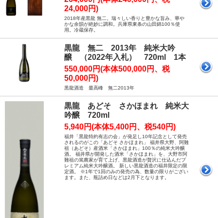
24,000円)
2018年産黒龍 無二。瑞々しい香りと豊かな旨み、華や
かな余韻が絶妙に調和。兵庫県東条の山田錦100％使
用。冷蔵保存。
黒龍 無二 2013年 純米大吟
醸 （2022年入札） 720ml 1本
550,000円(本体500,000円、税
50,000円)
黒龍酒造 最高峰 無二2013年
黒龍 あどそ さかほまれ 純米大
吟醸 720ml
5,940円(本体5,400円、税540円)
福井「黒龍特約有志の会」が発足し10年記念として発売
されるのがこの「あどそ さかほまれ」 福井県大野、阿難
祖（あどそ）産酒米「さかほまれ」100％の純米大吟醸
酒。 福井県が開発した酒米「さかほまれ」を、大野市阿
難祖の篤農家が育て上げ、黒龍酒造が贅沢に仕込んだプ
レミアム純米大吟醸酒。 新しい黒龍酒造の福井限定の限
定酒。 ※1年で1回のみの発売の為、数量の限りがござい
ます。また、瓶詰め日などは2月下となります。