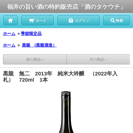
福井の旨い酒の特約販売店「酒のタケウチ」
カート
ログイン
検索
ホーム
＞
季節限定品
ホーム
＞
黒龍 (黒龍酒造）
前の商品へ
次の商品へ
黒龍 無二 2013年 純米大吟醸 （2022年入
札） 720ml 1本