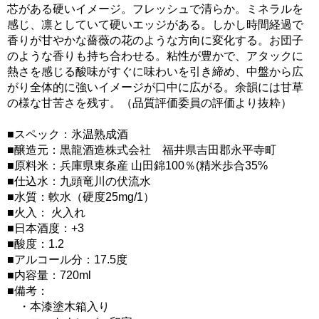
芯がある硬いイメージ。フレッシュで清らか。ミネラルを
感じ、凛としていて硬いエッジがある。しかし時間経過で
香りが甘やかな薔薇の花のような方向に変化する。お団子
のような香りも持ち合わせる。粘性が豊かで、アタックに
熱さを感じる酸味がすぐに味わいを引き締め、中盤から広
がり全体的に強いイメージが口中に広がる。余韻には甘草
の様な甘苦さを残す。（品質評価委員の評価より抜粋）
■スペック：氷温熟成酒
■醸造元：黒龍酒造株式会社 福井県吉田郡永平寺町
■原料米：兵庫県東条産 山田錦100％(精米歩合35%
■仕込水：九頭竜川の伏流水
■水質：軟水（硬度25mg/1）
■火入： 火入れ
■日本酒度：+3
■酸度：1.2
■アルコール分：17.5度
■内容量：720ml
■備考：
・本漆塗木箱入り