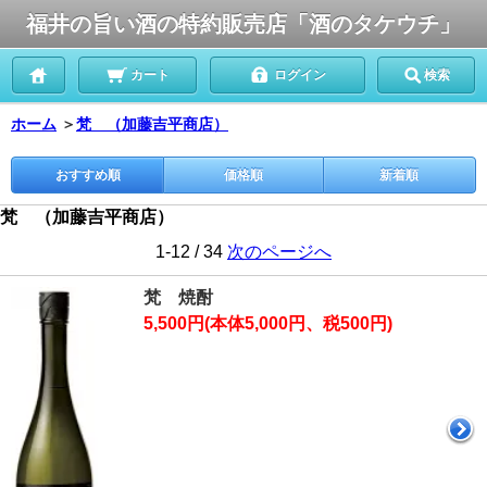
福井の旨い酒の特約販売店「酒のタケウチ」
カート
ログイン
検索
ホーム
＞
梵 （加藤吉平商店）
おすすめ順
価格順
新着順
梵 （加藤吉平商店）
1-12 / 34
次のページへ
梵 焼酎
5,500円(本体5,000円、税500円)