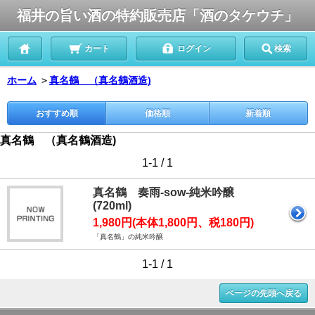
福井の旨い酒の特約販売店「酒のタケウチ」
カート
ログイン
検索
ホーム
＞
真名鶴 （真名鶴酒造)
おすすめ順
価格順
新着順
真名鶴 （真名鶴酒造)
1-1 / 1
真名鶴 奏雨-sow-純米吟醸
(720ml)
1,980円(本体1,800円、税180円)
「真名鶴」の純米吟醸
1-1 / 1
ページの先頭へ戻る