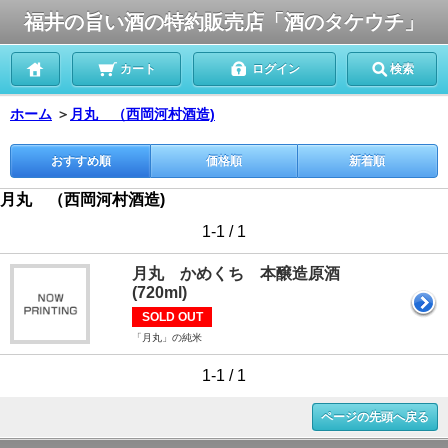
福井の旨い酒の特約販売店「酒のタケウチ」
カート
ログイン
検索
ホーム
＞
月丸 （西岡河村酒造)
おすすめ順
価格順
新着順
月丸 （西岡河村酒造)
1-1 / 1
月丸 かめくち 本醸造原酒
(720ml)
SOLD OUT
「月丸」の純米
1-1 / 1
ページの先頭へ戻る