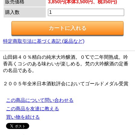
販売価格
3,850円(本体3,500円、税350円)
購入数
特定商取引法に基づく表記 (返品など)
山田錦４０％精白の純米大吟醸酒。０℃で二年間熟成。吟
香高くコシのある味わいが楽しめる。梵の大吟醸酒の定番
の名品である。
２００５年全米日本酒歓評会においてゴールドメダル受賞
この商品について問い合わせる
この商品を友達に教える
買い物を続ける