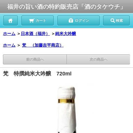
福井の旨い酒の特約販売店「酒のタケウチ」
カート
ログイン
検索
ホーム
＞
日本酒（福井）
＞
純米大吟醸
ホーム
＞
梵 （加藤吉平商店）
前の商品へ
次の商品へ
梵 特撰純米大吟醸 720ml