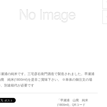
早瀬浦の純米です。三宅彦右衛門酒造で製造されました。早瀬浦
山廃 純米(1800ml)を是非ご賞味下さい。 ※単体の御注文の場
合、別途箱代が必要です
「早瀬浦 山廃 純米
(1800ml)」QRコード