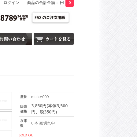
ログイン
商品の合計金額： 円
0
miake009
型番
3,850円(本体3,500
販売
価格
円、税350円)
在庫
0 本 売切れ中
数
SOLD OUT