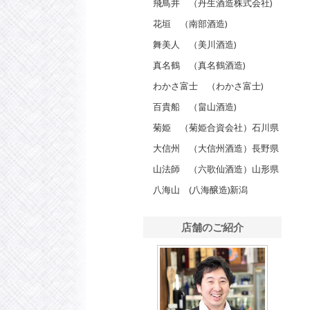
飛鳥井 （丹生酒造株式会社)
花垣 （南部酒造)
舞美人 （美川酒造)
真名鶴 （真名鶴酒造)
わかさ富士 （わかさ富士)
百貴船 （畠山酒造)
菊姫 （菊姫合資会社）石川県
大信州 （大信州酒造）長野県
山法師 （六歌仙酒造）山形県
八海山 (八海醸造)新潟
店舗のご紹介