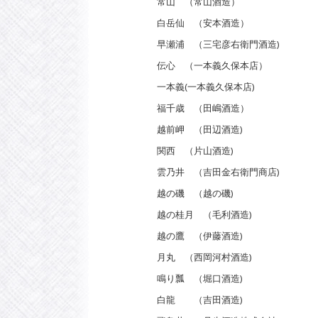
常山 （常山酒造）
白岳仙 （安本酒造）
早瀬浦 （三宅彦右衛門酒造)
伝心 （一本義久保本店）
一本義(一本義久保本店)
福千歳 （田嶋酒造）
越前岬 （田辺酒造)
関西 （片山酒造)
雲乃井 （吉田金右衛門商店)
越の磯 （越の磯)
越の桂月 （毛利酒造)
越の鷹 （伊藤酒造)
月丸 （西岡河村酒造)
鳴り瓢 （堀口酒造)
白龍 （吉田酒造)