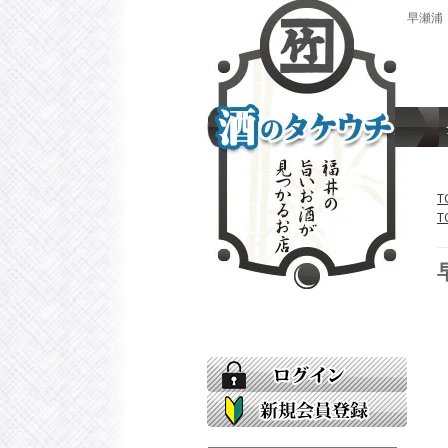
早瀬浦 
T
T