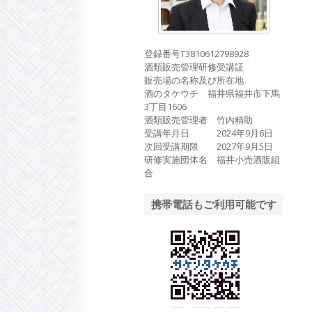
登録番号T3810612798928
酒類販売管理研修受講証
販売場の名称及び所在地
酒のタケウチ 福井県福井市下馬
3丁目1606
酒類販売管理者 竹内精助
受講年月日 2024年9月6日
次回受講期限 2027年9月5日
研修実施団体名 福井小売酒販組
合
携帯電話もご利用可能です