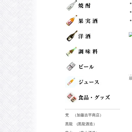
梵 （加藤吉平商店）
黒龍 (黒龍酒造）