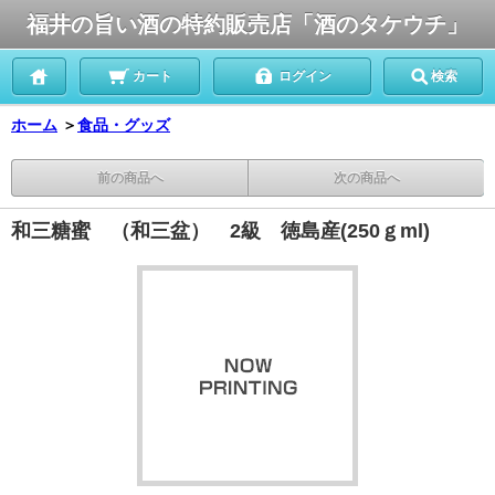
福井の旨い酒の特約販売店「酒のタケウチ」
カート
ログイン
検索
ホーム
＞
食品・グッズ
前の商品へ
次の商品へ
和三糖蜜 （和三盆） 2級 徳島産(250ｇml)