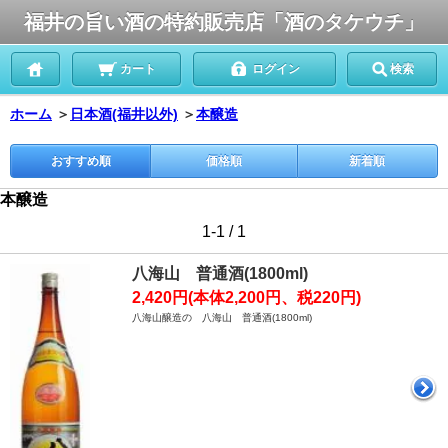
福井の旨い酒の特約販売店「酒のタケウチ」
カート
ログイン
検索
ホーム
＞
日本酒(福井以外)
＞
本醸造
おすすめ順
価格順
新着順
本醸造
1-1 / 1
八海山 普通酒(1800ml)
2,420円(本体2,200円、税220円)
八海山醸造の 八海山 普通酒(1800ml)