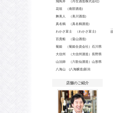
飛鳥井 （丹生酒造株式会社)
花垣 （南部酒造)
舞美人 （美川酒造)
真名鶴 （真名鶴酒造)
わかさ富士 （わかさ富士)
百貴船 （畠山酒造)
菊姫 （菊姫合資会社）石川県
大信州 （大信州酒造）長野県
山法師 （六歌仙酒造）山形県
八海山 (八海醸造)新潟
店舗のご紹介