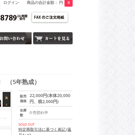
ログイン
商品の合計金額： 円
0
特
l （5年熟成）
22,000円(本体20,000
販売
価格
円、税2,000円)
在庫
0 売切れ中
数
SOLD OUT
特定商取引法に基づく表記 (返