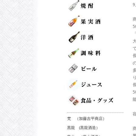
容
梵 （加藤吉平商店）
黒龍 (黒龍酒造）