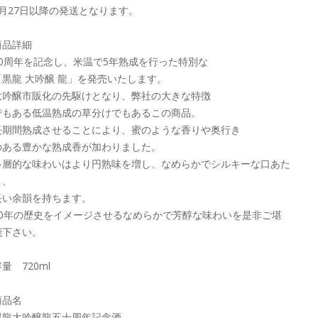
9月27日以降の発送となります。
商品詳細
50周年を記念し、米温で5年熟成を行った特別な
「黒龍 大吟醸 龍」を発売いたします。
大吟醸市販化の先駆けとなり、弊社の大きな特徴
でもある低温熟成の草分けでもあるこの商品。
長期間熟成させることにより、蜜のような香りや奥行き
のある豊かな熟成香が加わりました。
多層的な味わいはより円熟味を増し、なめらかでシルキーな口あた
り、
長い余韻を持ちます。
50年の歴史をイメージさせるなめらかで芳醇な味わいを是非ご堪
能下さい。
量 720ml
商品名
黑龍大吟醸龍五十周年記念酒