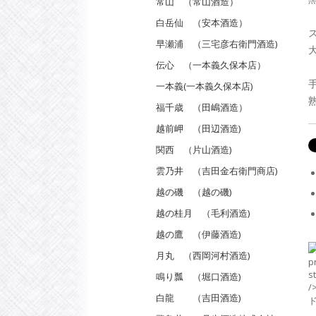
常山 （常山酒造）
白岳仙 （安本酒造）
早瀬浦 （三宅彦右衛門酒造)
大
伝心 （一本義久保本店）
一本義(一本義久保本店)
福千歳 （田嶋酒造）
越前岬 （田辺酒造)
関西 （片山酒造)
雲乃井 （吉田金右衛門商店)
越の磯 （越の磯)
越の桂月 （毛利酒造)
越の鷹 （伊藤酒造)
月丸 （西岡河村酒造)
鳴り瓢 （堀口酒造)
白龍 （吉田酒造)