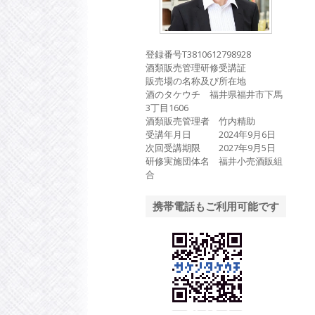
登録番号T3810612798928
酒類販売管理研修受講証
販売場の名称及び所在地
酒のタケウチ 福井県福井市下馬
3丁目1606
酒類販売管理者 竹内精助
受講年月日 2024年9月6日
次回受講期限 2027年9月5日
研修実施団体名 福井小売酒販組
合
携帯電話もご利用可能です