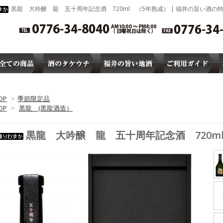
黒龍 大吟醸 龍 五十周年記念酒 720ml （5年熟成） | 福井の旨い酒の
店「酒のタケウチ」
OP
>
季節限定品
OP
>
黒龍 (黒龍酒造）
黒龍 大吟醸 龍 五十周年記念酒 720m