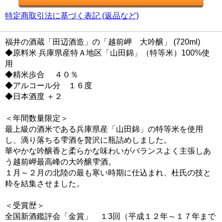
特定商取引法に基づく表記 (返品など)
福井の酒蔵「田辺酒造」の「越前岬 大吟醸」 (720ml)
◆原料米 兵庫県産特Ａ地区「山田錦」（特等米）100%使
用
◆精米歩合 ４０％
◆アルコール分 １６度
◆日本酒度 ＋２
＜年間数量限定＞
最上級の酒米である兵庫県産「山田錦」の特等米を使用
し、滴り落ちる雫酒を贅沢に瓶詰めしました。
華やかな吟醸香と柔らかな味わいがバランスよく主張しあ
う越前岬最高峰の大吟醸雫酒。
１月～２月の北陸の最も寒い時期に仕込まれ、杜氏の技と
粋を結集させました。
＜受賞歴＞
全国新酒鑑評会「金賞」 １3回（平成１２年～１７年まで