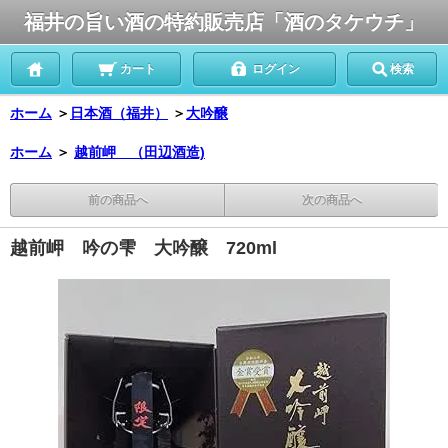
福井の旨い酒の特約販売店「酒のタケウチ」
カート
ログイン
検索
ホーム
＞
日本酒（福井）
＞
大吟醸
ホーム
＞
越前岬 （田辺酒造)
前の商品へ
次の商品へ
越前岬 吟の雫 大吟醸 720ml