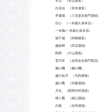
常山 （常山酒造）
白岳仙 （安本酒造）
早瀬浦 （三宅彦右衛門酒造)
伝心 （一本義久保本店）
一本義(一本義久保本店)
福千歳 （田嶋酒造）
越前岬 （田辺酒造)
関西 （片山酒造)
雲乃井 （吉田金右衛門商店)
越の磯 （越の磯)
越の桂月 （毛利酒造)
越の鷹 （伊藤酒造)
月丸 （西岡河村酒造)
鳴り瓢 （堀口酒造)
白龍 （吉田酒造)