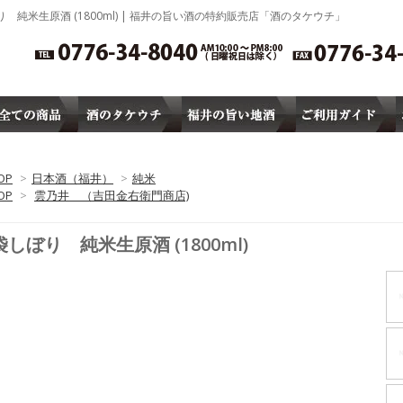
 純米生原酒 (1800ml) | 福井の旨い酒の特約販売店「酒のタケウチ」
OP
>
日本酒（福井）
>
純米
OP
>
雲乃井 （吉田金右衛門商店)
袋しぼり 純米生原酒 (1800ml)