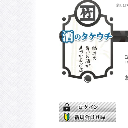
袋しぼり
T
T