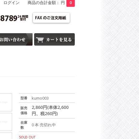
ログイン
商品の合計金額： 円
0
kumo003
型番
2,860円(本体2,600
販売
価格
円、税260円)
在庫
0 本 売切れ中
数
SOLD OUT