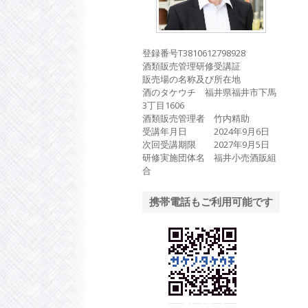
登録番号T3810612798928
酒類販売管理研修受講証
販売場の名称及び所在地
酒のタケウチ 福井県福井市下馬
3丁目1606
酒類販売管理者 竹内精助
受講年月日 2024年9月6日
次回受講期限 2027年9月5日
研修実施団体名 福井小売酒販組
合
携帯電話もご利用可能です