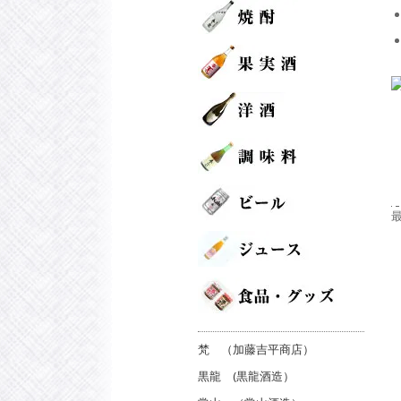
梵 （加藤吉平商店）
黒龍 (黒龍酒造）