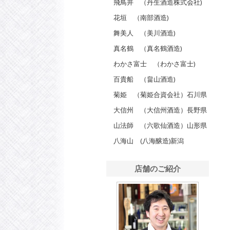
飛鳥井 （丹生酒造株式会社)
花垣 （南部酒造)
舞美人 （美川酒造)
真名鶴 （真名鶴酒造)
わかさ富士 （わかさ富士)
百貴船 （畠山酒造)
菊姫 （菊姫合資会社）石川県
大信州 （大信州酒造）長野県
山法師 （六歌仙酒造）山形県
八海山 (八海醸造)新潟
店舗のご紹介