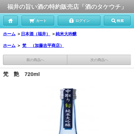
福井の旨い酒の特約販売店「酒のタケウチ」
カート
ログイン
検索
ホーム
＞
日本酒（福井）
＞
純米大吟醸
ホーム
＞
梵 （加藤吉平商店）
前の商品へ
次の商品へ
梵 艶 720ml