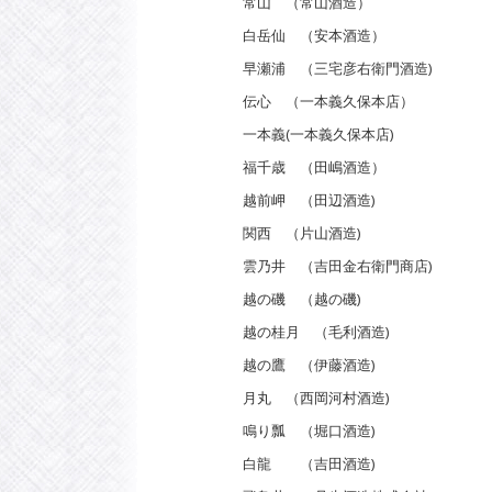
常山 （常山酒造）
白岳仙 （安本酒造）
早瀬浦 （三宅彦右衛門酒造)
伝心 （一本義久保本店）
一本義(一本義久保本店)
福千歳 （田嶋酒造）
越前岬 （田辺酒造)
関西 （片山酒造)
雲乃井 （吉田金右衛門商店)
越の磯 （越の磯)
越の桂月 （毛利酒造)
越の鷹 （伊藤酒造)
月丸 （西岡河村酒造)
鳴り瓢 （堀口酒造)
白龍 （吉田酒造)