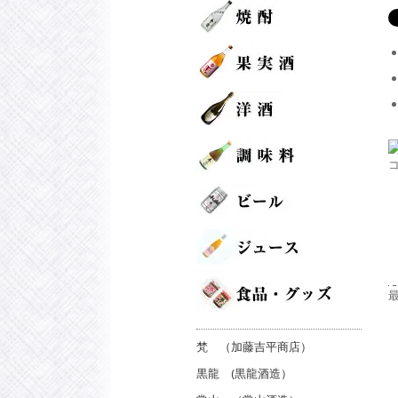
梵 （加藤吉平商店）
黒龍 (黒龍酒造）