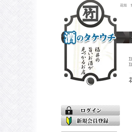
花垣 
「酒の
T
T