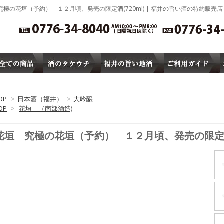
究極の花垣（予約） １２月頃、発売の限定酒(720ml) | 福井の旨い酒の特約販売店
タケウチ」
OP
>
日本酒（福井）
>
大吟醸
OP
>
花垣 （南部酒造)
花垣 究極の花垣（予約） １２月頃、発売の限定酒(