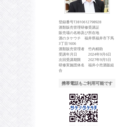
登録番号T3810612798928
酒類販売管理研修受講証
販売場の名称及び所在地
酒のタケウチ 福井県福井市下馬
3丁目1606
酒類販売管理者 竹内精助
受講年月日 2024年9月6日
次回受講期限 2027年9月5日
研修実施団体名 福井小売酒販組
合
携帯電話もご利用可能です