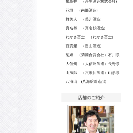
飛鳥井 （丹生酒造株式会社)
花垣 （南部酒造)
舞美人 （美川酒造)
真名鶴 （真名鶴酒造)
わかさ富士 （わかさ富士)
百貴船 （畠山酒造)
菊姫 （菊姫合資会社）石川県
大信州 （大信州酒造）長野県
山法師 （六歌仙酒造）山形県
八海山 (八海醸造)新潟
店舗のご紹介