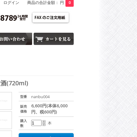
ログイン
商品の合計金額： 円
0
720ml)
nanbu004
型番
6,600円(本体6,000
販売
価格
円、税600円)
購入
本
数