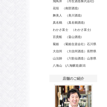
飛鳥井 （丹生酒造株式会社)
花垣 （南部酒造)
舞美人 （美川酒造)
真名鶴 （真名鶴酒造)
わかさ富士 （わかさ富士)
百貴船 （畠山酒造)
菊姫 （菊姫合資会社）石川県
大信州 （大信州酒造）長野県
山法師 （六歌仙酒造）山形県
八海山 (八海醸造)新潟
店舗のご紹介