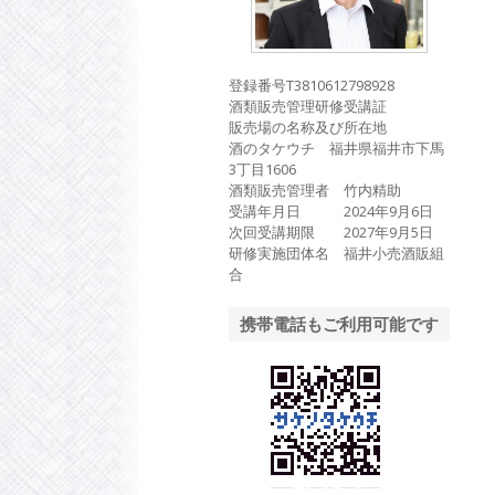
登録番号T3810612798928
酒類販売管理研修受講証
販売場の名称及び所在地
酒のタケウチ 福井県福井市下馬
3丁目1606
酒類販売管理者 竹内精助
受講年月日 2024年9月6日
次回受講期限 2027年9月5日
研修実施団体名 福井小売酒販組
合
携帯電話もご利用可能です