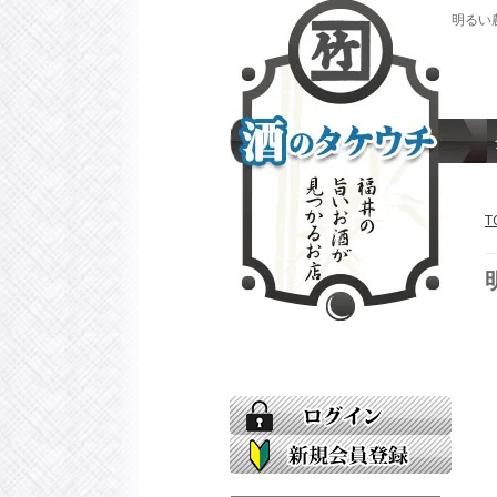
明るい農
T