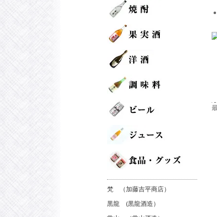
梵 （加藤吉平商店）
黒龍 (黒龍酒造）