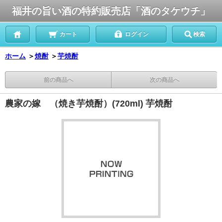
福井の旨い酒の特約販売店「酒のタケウチ」
カート
ログイン
検索
ホーム
＞
焼酎
＞
芋焼酎
前の商品へ
次の商品へ
農家の嫁 （焼き芋焼酎）(720ml) 芋焼酎